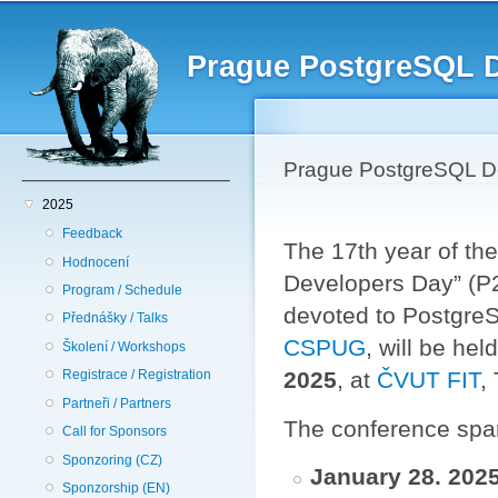
Hlavní menu
Př
hl
Prague PostgreSQL 
o
_________________
Prague PostgreSQL D
2025
Feedback
The 17th year of th
Hodnocení
Developers Day” (P
Program / Schedule
devoted to Postgre
Přednášky / Talks
CSPUG
, will be hel
Školení / Workshops
2025
, at
ČVUT FIT
,
Registrace / Registration
Partneři / Partners
The conference spans
Call for Sponsors
Sponzoring (CZ)
January 28. 202
Sponzorship (EN)