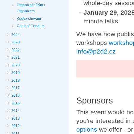
whole-day session
Organizační tým /
Organizers
January 29, 202
Kodex chování
minute talks
Code of Conduct
We have now publi
2024
workshops
worksho
2023
info@p2d2.cz
2022
2021
2020
2019
2018
2017
2016
Sponsors
2015
This event would not
2014
2013
you're interested in
2012
options
we offer - o
2011