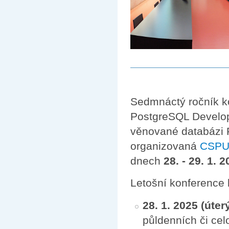
Sedmnáctý ročník k
PostgreSQL Develo
věnované databázi 
organizovaná
CSP
dnech
28. - 29. 1. 
Letošní konference 
28. 1. 2025 (úter
půldenních či ce