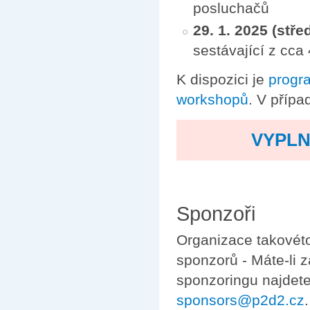
posluchačů
29. 1. 2025 (stře
sestávající z cc
K dispozici je
progr
workshopů
. V přípa
VYPLN
Sponzoři
Organizace takovét
sponzorů - Máte-li 
sponzoringu najdet
sponsors@p2d2.cz
.