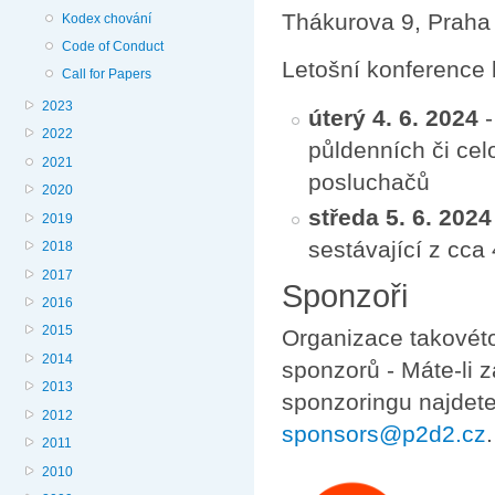
Thákurova 9, Praha 
Kodex chování
Code of Conduct
Letošní konference 
Call for Papers
2023
úterý 4. 6. 2024
-
2022
půldenních či ce
2021
posluchačů
2020
středa 5. 6. 2024
2019
sestávající z cc
2018
2017
Sponzoři
2016
2015
Organizace takovét
2014
sponzorů - Máte-li 
2013
sponzoringu najdet
2012
sponsors@p2d2.cz
.
2011
2010