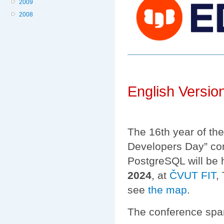
2009
2008
English Versio
The 16th year of th
Developers Day” con
PostgreSQL will be 
2024
, at
ČVUT FIT
,
see
the map
.
The conference spans