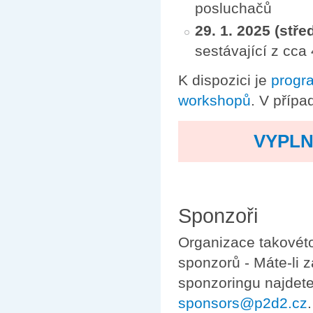
posluchačů
29. 1. 2025 (stře
sestávající z cc
K dispozici je
progr
workshopů
. V přípa
VYPLN
Sponzoři
Organizace takovét
sponzorů - Máte-li 
sponzoringu najdet
sponsors@p2d2.cz
.