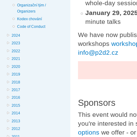
whole-day session
Organizační tým /
Organizers
January 29, 202
Kodex chování
minute talks
Code of Conduct
We have now publi
2024
workshops
worksho
2023
info@p2d2.cz
2022
2021
2020
2019
2018
2017
2016
Sponsors
2015
This event would not
2014
2013
you're interested in
2012
options
we offer - o
2011