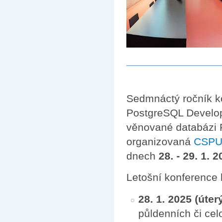
Sedmnáctý ročník k
PostgreSQL Develo
věnované databázi 
organizovaná
CSP
dnech
28. - 29. 1. 
Letošní konference 
28. 1. 2025 (úter
půldenních či ce