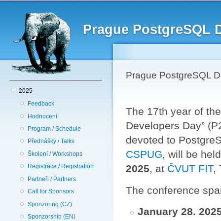
Hlavní menu
Př
hl
Prague PostgreSQL 
o
_________________
Prague PostgreSQL D
2025
Feedback
The 17th year of th
Hodnocení
Developers Day” (P
Program / Schedule
devoted to Postgre
Přednášky / Talks
CSPUG
, will be hel
Školení / Workshops
2025
, at
ČVUT FIT
,
Registrace / Registration
Partneři / Partners
The conference spans
Call for Sponsors
Sponzoring (CZ)
January 28. 202
Sponzorship (EN)