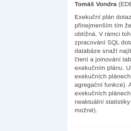
Tomáš Vondra
(ED
Exekuční plán dotaz
přinejmenším tím že
obtížná. V rámci toh
zpracování SQL dota
databáze snaží nají
čtení a joinování ta
exekučním plánu. Uk
exekučních plánech 
agregační funkce). 
exekučních plánech 
neaktuální statistik
možné).