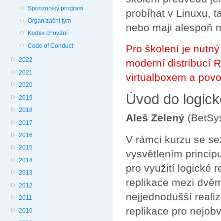
Sponzorský program
probíhat v Linuxu, t
Organizační tým
nebo maji alespoň n
Kodex chování
Code of Conduct
Pro školení je nutn
2022
moderní distribucí 
2021
virtualboxem a povol
2020
Úvod do logick
2019
2018
Aleš Zelený
(BetSy
2017
2016
V rámci kurzu se s
2015
vysvětlením princip
2014
pro využití logické
2013
replikace mezi dvěm
2012
nejjednodušší reali
2011
replikace pro nejobv
2010