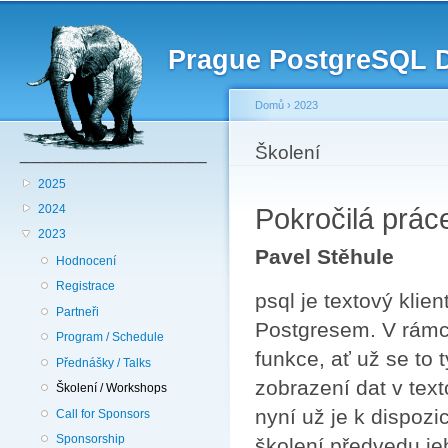
Hlavní menu
Př
hl
Prague PostgreSQL 
o
Domů
›
2023
_________________
Jste zde
Školení
2025
2024
Pokročilá prác
2023
Pavel Stěhule
Hodnocení
Registrace
psql je textový klie
Partneři
Postgresem. V rámc
Program / Schedule
funkce, ať už se to 
Přednášky / Talks
zobrazení dat v text
Školení / Workshops
nyní už je k dispoz
Call for Sponsors
Sponsorship
školení předvedu je